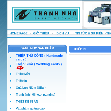
HOME PAGE
GIỚI THIỆU
DỊCH VỤ
TIN TỨC & SỰ KIỆN
TH
DANH MỤC SẢN PHẨM
THIỆP IN
THIỆP THỦ CÔNG ( Handmade
cards )
Thiệp Cưới ( Wedding Cards )
Thiệp Mời
Thiệp In
Quà Lưu Niệm (Gifts)
Tranh ảnh hội hoạ ( painting)
THIẾT KẾ IN ẤN
Vật phẩm quảng cáo