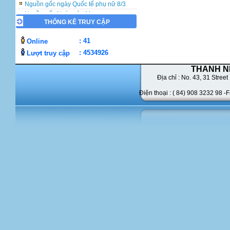
Nguồn gốc ngày Quốc tế phụ nữ 8/3
Nguồn gốc Ngày của Mẹ
THỐNG KÊ TRUY CẬP
: 41
Online
: 4534926
Lượt truy cập
THANH N
Địa chỉ : No. 43,
31 Street 
Điện thoại : ( 84) 908 3232 98 -