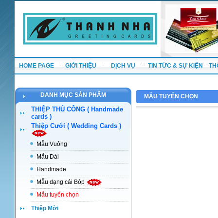
HOME PAGE
GIỚI THIỆU
DỊCH VỤ
TIN TỨC & SỰ KIỆN
TH
DANH MỤC SẢN PHẨM
MẪU TUYỂN CHỌN
THIỆP THỦ CÔNG ( Handmade
cards )
Thiệp Cưới ( Wedding Cards )
Mẫu Vuông
Mẫu Dài
Handmade
Mẫu dạng cái Bóp
Mẫu tuyển chọn
Thiệp Mời