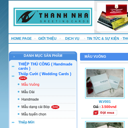
HOME PAGE
GIỚI THIỆU
DỊCH VỤ
TIN TỨC & SỰ KIỆN
TH
DANH MỤC SẢN PHẨM
MẪU VUÔNG
THIỆP THỦ CÔNG ( Handmade
cards )
Thiệp Cưới ( Wedding Cards )
Mẫu Vuông
Mẫu Dài
Handmade
W.V001
Mẫu dạng cái Bóp
Giá :
3.500vnđ
Mẫu tuyển chọn
Thiệp Mời