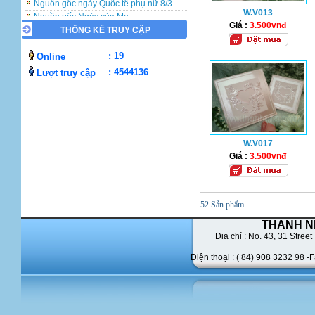
Nguồn gốc Ngày của Mẹ
W.V013
Giá :
3.500vnđ
THỐNG KÊ TRUY CẬP
: 19
Online
: 4544136
Lượt truy cập
W.V017
Giá :
3.500vnđ
52 Sản phẩm
THANH N
Địa chỉ : No. 43,
31 Street 
Điện thoại : ( 84) 908 3232 98 -