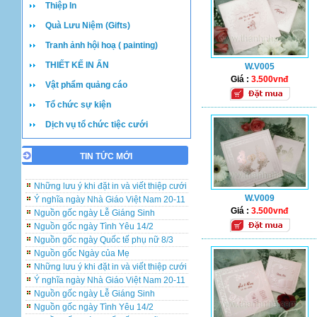
Thiệp In
Quà Lưu Niệm (Gifts)
Tranh ảnh hội hoạ ( painting)
THIẾT KẾ IN ẤN
W.V005
Giá :
3.500vnđ
Vật phẩm quảng cáo
Những lưu ý khi đặt in và viết thiệp cưới
Tổ chức sự kiện
Ý nghĩa ngày Nhà Giáo Việt Nam 20-11
Dịch vụ tổ chức tiệc cưới
Nguồn gốc ngày Lễ Giáng Sinh
Nguồn gốc ngày Tình Yêu 14/2
Nguồn gốc ngày Quốc tế phụ nữ 8/3
TIN TỨC MỚI
Nguồn gốc Ngày của Mẹ
Những lưu ý khi đặt in và viết thiệp cưới
Ý nghĩa ngày Nhà Giáo Việt Nam 20-11
W.V009
Nguồn gốc ngày Lễ Giáng Sinh
Giá :
3.500vnđ
Nguồn gốc ngày Tình Yêu 14/2
Nguồn gốc ngày Quốc tế phụ nữ 8/3
Nguồn gốc Ngày của Mẹ
Những lưu ý khi đặt in và viết thiệp cưới
Ý nghĩa ngày Nhà Giáo Việt Nam 20-11
Nguồn gốc ngày Lễ Giáng Sinh
Nguồn gốc ngày Tình Yêu 14/2
Nguồn gốc ngày Quốc tế phụ nữ 8/3