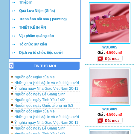
Thiệp In
Quà Lưu Niệm (Gifts)
Tranh ảnh hội hoạ ( painting)
THIẾT KẾ IN ẤN
Vật phẩm quảng cáo
Tổ chức sự kiện
Những lưu ý khi đặt in và viết thiệp cưới
WDB005
Dịch vụ tổ chức tiệc cưới
Giá :
4.500vnđ
Ý nghĩa ngày Nhà Giáo Việt Nam 20-11
Nguồn gốc ngày Lễ Giáng Sinh
Nguồn gốc ngày Tình Yêu 14/2
TIN TỨC MỚI
Nguồn gốc ngày Quốc tế phụ nữ 8/3
Nguồn gốc Ngày của Mẹ
Những lưu ý khi đặt in và viết thiệp cưới
Ý nghĩa ngày Nhà Giáo Việt Nam 20-11
Nguồn gốc ngày Lễ Giáng Sinh
Nguồn gốc ngày Tình Yêu 14/2
Nguồn gốc ngày Quốc tế phụ nữ 8/3
WDB009
Nguồn gốc Ngày của Mẹ
Giá :
4.500vnđ
Những lưu ý khi đặt in và viết thiệp cưới
Ý nghĩa ngày Nhà Giáo Việt Nam 20-11
Nguồn gốc ngày Lễ Giáng Sinh
Nguồn gốc ngày Tình Yêu 14/2