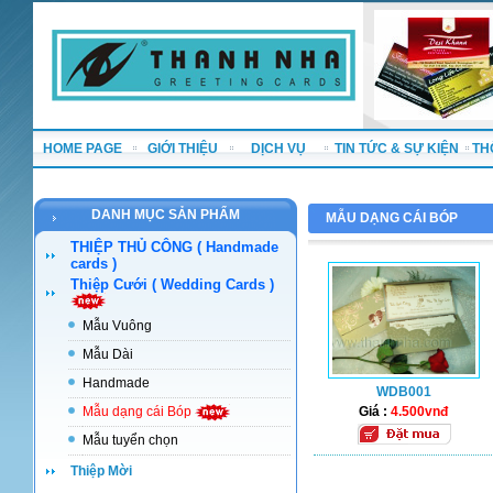
HOME PAGE
GIỚI THIỆU
DỊCH VỤ
TIN TỨC & SỰ KIỆN
TH
DANH MỤC SẢN PHẨM
MẪU DẠNG CÁI BÓP
THIỆP THỦ CÔNG ( Handmade
cards )
Thiệp Cưới ( Wedding Cards )
Mẫu Vuông
Mẫu Dài
Handmade
WDB001
Mẫu dạng cái Bóp
Giá :
4.500vnđ
Mẫu tuyển chọn
Thiệp Mời