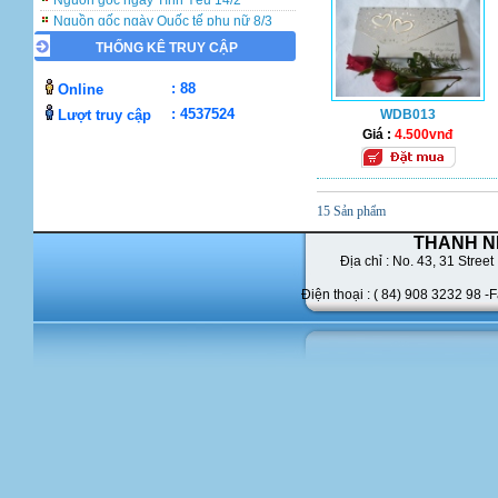
Nguồn gốc ngày Quốc tế phụ nữ 8/3
Nguồn gốc Ngày của Mẹ
THỐNG KÊ TRUY CẬP
: 88
Online
: 4537524
Lượt truy cập
WDB013
Giá :
4.500vnđ
15 Sản phẩm
THANH N
Địa chỉ : No. 43,
31 Street 
Điện thoại : ( 84) 908 3232 98 -