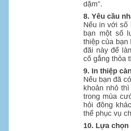
dặm".
8. Yêu cầu nhà
Nếu in với số
bạn một số l
thiệp của bạn 
đãi này để là
cố gắng thỏa t
9. In thiệp c
Nếu bạn đã có
khoản nhỏ thì 
trong mùa cướ
hỏi đông khá
thể phục vụ c
10. Lựa chọn