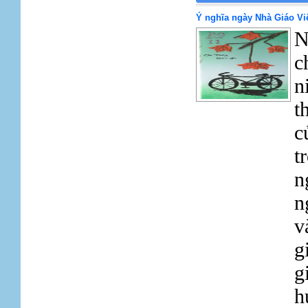
Ý nghĩa ngày Nhà Giáo Vi
N
c
n
t
c
t
n
n
v
g
g
h