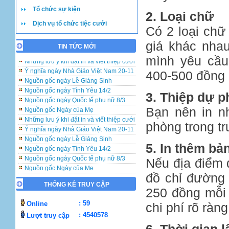
Tổ chức sự kiện
2. Loại chữ
Dịch vụ tổ chức tiệc cưới
Có 2 loại chữ
giá khác nhau
TIN TỨC MỚI
Những lưu ý khi đặt in và viết thiệp cưới
mình yêu cầu
Ý nghĩa ngày Nhà Giáo Việt Nam 20-11
400-500 đồng 
Nguồn gốc ngày Lễ Giáng Sinh
Nguồn gốc ngày Tình Yêu 14/2
Nguồn gốc ngày Quốc tế phụ nữ 8/3
3. Thiệp dự 
Nguồn gốc Ngày của Mẹ
Bạn nên in n
Những lưu ý khi đặt in và viết thiệp cưới
Ý nghĩa ngày Nhà Giáo Việt Nam 20-11
phòng trong tr
Nguồn gốc ngày Lễ Giáng Sinh
Nguồn gốc ngày Tình Yêu 14/2
5. In thêm bả
Nguồn gốc ngày Quốc tế phụ nữ 8/3
Nếu địa điểm đ
Nguồn gốc Ngày của Mẹ
Những lưu ý khi đặt in và viết thiệp cưới
đồ chỉ đường 
Ý nghĩa ngày Nhà Giáo Việt Nam 20-11
THỐNG KÊ TRUY CẬP
250 đồng mỗi 
Nguồn gốc ngày Lễ Giáng Sinh
Nguồn gốc ngày Tình Yêu 14/2
: 59
Online
chi phí rõ ràn
Nguồn gốc ngày Quốc tế phụ nữ 8/3
: 4540578
Lượt truy cập
Nguồn gốc Ngày của Mẹ