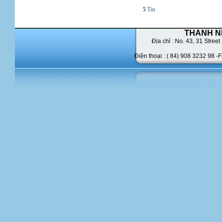
5
Tin
THANH N
Địa chỉ : No. 43,
31 Street 
Điện thoại : ( 84) 908 3232 98 -