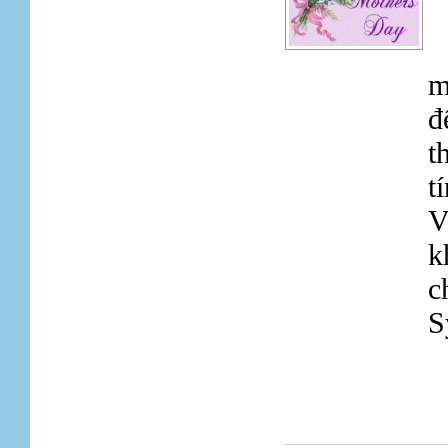
m
đ
t
t
V
k
c
S