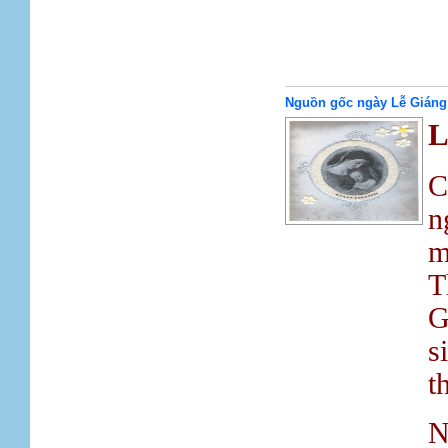
Nguồn gốc ngày Lễ Giáng
L
C
n
m
T
G
s
t
N