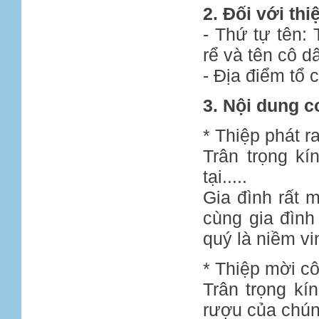
2. Đối với thi
- Thứ tự tên:
rể và tên cô d
- Địa điểm tổ 
3. Nội dung c
* Thiệp phát r
Trân trọng kí
tại.....
Gia đình rất 
cùng gia đình
quý là niềm vi
* Thiệp mời cô
Trân trọng kí
rượu của chúng