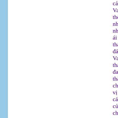
cả
Va
th
nh
nh
ái
th
đ
V
t
đa
th
ch
vị
cá
củ
ch