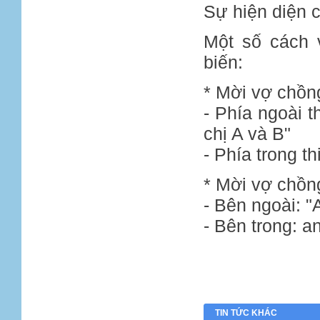
Sự hiện diện c
Một số cách 
biến:
* Mời vợ chồng
- Phía ngoài t
chị A và B"
- Phía trong th
* Mời vợ chồn
- Bên ngoài: "
- Bên trong: a
TIN TỨC KHÁC