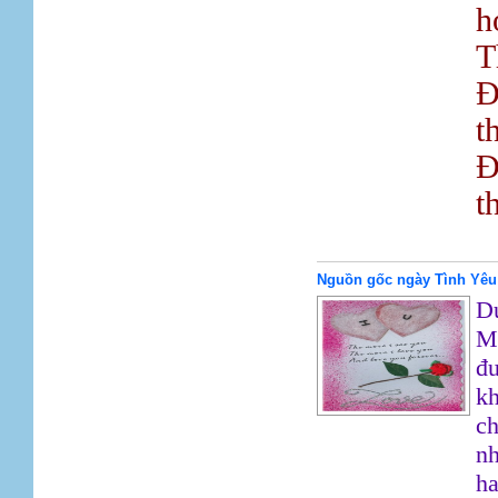
h
T
Ð
t
Ð
t
Nguồn gốc ngày Tình Yêu
Dư
M
đư
kh
ch
nh
ha