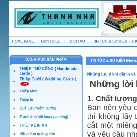
HOME PAGE
GIỚI THIỆU
DỊCH VỤ
TIN TỨC & SỰ KIỆN
TH
DANH MỤC SẢN PHẨM
TIN TỨC & SỰ KIỆN (
News
THIỆP THỦ CÔNG ( Handmade
cards )
Những lưu ý khi đặt in và 
Thiệp Cưới ( Wedding Cards )
Những lời 
Thiệp Mời
1. Chất lượng
Thiệp In
Bạn nên yêu c
Quà Lưu Niệm (Gifts)
thì không lấy
Tranh ảnh hội hoạ ( painting)
cắt một miếng
THIẾT KẾ IN ẤN
và yêu cầu nh
Vật phẩm quảng cáo