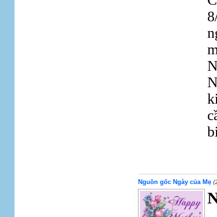
8
n
m
N
N
k
c
b
Nguồn gốc Ngày của Mẹ
(
N