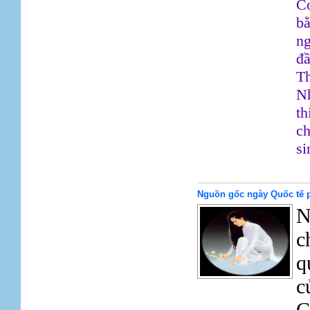
Cơ
bằ
ng
đầ
T
Nh
th
ch
si
Nguồn gốc ngày Quốc tế 
N
c
q
c
C