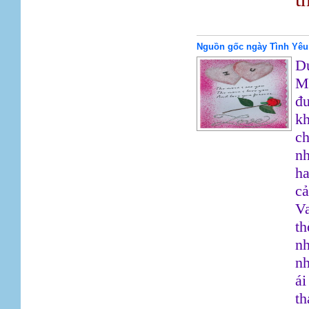
Nguồn gốc ngày Tình Yêu
Dư
M
đư
kh
ch
nh
ha
cả
Va
th
nh
nh
ái
th