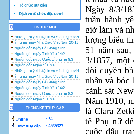
Tổ chức sự kiện
Ngày 8/3/1
Dịch vụ tổ chức tiệc cưới
tuần hành yê
giờ làm và n
TIN TỨC MỚI
Những lưu ý khi đặt in và viết thiệp cưới
lượng biểu tì
Ý nghĩa ngày Nhà Giáo Việt Nam 20-11
Nguồn gốc ngày Lễ Giáng Sinh
51 năm sau, 
Nguồn gốc ngày Tình Yêu 14/2
Nguồn gốc ngày Quốc tế phụ nữ 8/3
3/1857, một 
Nguồn gốc Ngày của Mẹ
Những lưu ý khi đặt in và viết thiệp cưới
đòi quyền bầ
Ý nghĩa ngày Nhà Giáo Việt Nam 20-11
Nguồn gốc ngày Lễ Giáng Sinh
nhân và bóc l
Nguồn gốc ngày Tình Yêu 14/2
cảnh sát New
Nguồn gốc ngày Quốc tế phụ nữ 8/3
Nguồn gốc Ngày của Mẹ
Năm 1910, mộ
Những lưu ý khi đặt in và viết thiệp cưới
Ý nghĩa ngày Nhà Giáo Việt Nam 20-11
THỐNG KÊ TRUY CẬP
là Clara Zet
Nguồn gốc ngày Lễ Giáng Sinh
Nguồn gốc ngày Tình Yêu 14/2
tế Phụ nữ để
: 34
Online
Nguồn gốc ngày Quốc tế phụ nữ 8/3
: 4535323
Lượt truy cập
Nguồn gốc Ngày của Mẹ
cuộc đấu tra