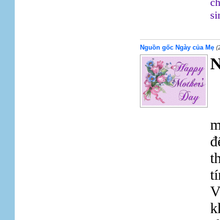
ch
si
Nguồn gốc Ngày của Mẹ
(
N
m
đ
t
t
V
k