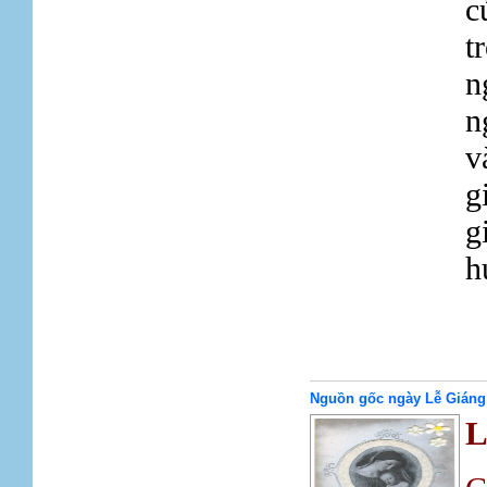
c
t
n
n
v
g
g
h
Nguồn gốc ngày Lễ Giáng
L