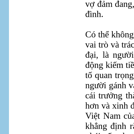
vợ đảm đang,
đình.
Có thể không 
vai trò và tr
đại, là ngườ
động kiếm ti
tố quan trọng
người gánh v
cái trưởng t
hơn và xinh 
Việt Nam củ
khẳng định r