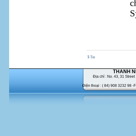
c
S
5
Tin
THANH N
Địa chỉ : No. 43,
31 Street 
Điện thoại : ( 84) 908 3232 98 -