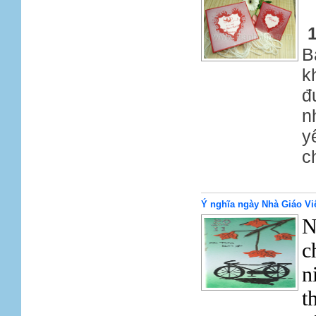
B
k
đ
n
y
c
Ý nghĩa ngày Nhà Giáo Vi
N
c
n
t