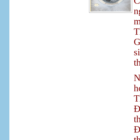
C
n
m
T
G
s
t
N
h
T
Ð
t
Ð
t