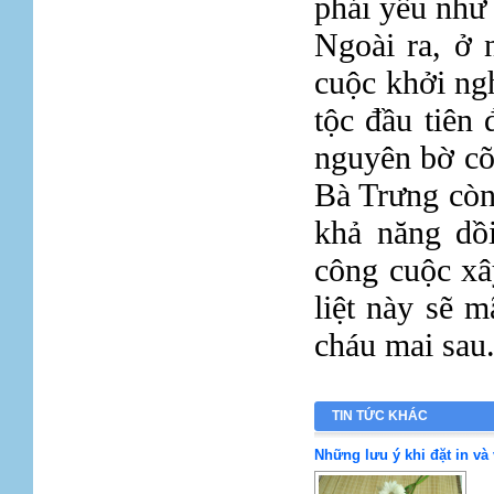
phái yếu như 
Ngoài ra, ở 
cuộc khởi ng
tộc đầu tiên
nguyên bờ cõi
Bà Trưng còn
khả năng dồ
công cuộc xâ
liệt này sẽ 
cháu mai sau
TIN TỨC KHÁC
Những lưu ý khi đặt in và 