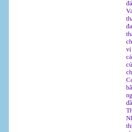
đ
V
t
đa
th
ch
vị
cá
củ
ch
Cơ
bằ
ng
đầ
T
Nh
th