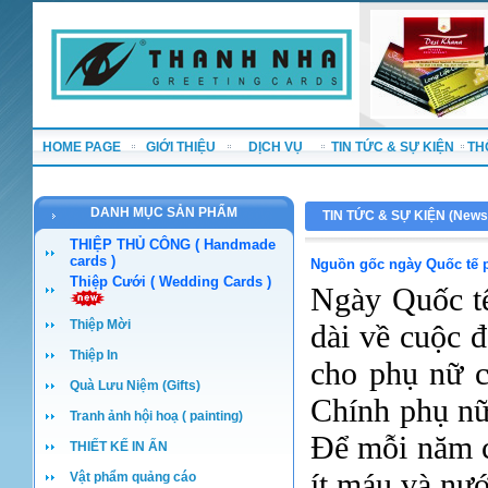
HOME PAGE
GIỚI THIỆU
DỊCH VỤ
TIN TỨC & SỰ KIỆN
TH
DANH MỤC SẢN PHẨM
TIN TỨC & SỰ KIỆN (
News
THIỆP THỦ CÔNG ( Handmade
cards )
Nguồn gốc ngày Quốc tế 
Thiệp Cưới ( Wedding Cards )
Ngày Quốc tế
Thiệp Mời
dài về cuộc 
Thiệp In
cho phụ nữ c
Quà Lưu Niệm (Gifts)
Chính phụ nữ
Tranh ảnh hội hoạ ( painting)
Để mỗi năm c
THIẾT KẾ IN ẤN
ít máu và nư
Vật phẩm quảng cáo