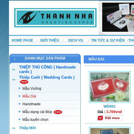
HOME PAGE
GIỚI THIỆU
DỊCH VỤ
TIN TỨC & SỰ KIỆN
TH
DANH MỤC SẢN PHẨM
MẪU DÀI
THIỆP THỦ CÔNG ( Handmade
cards )
Thiệp Cưới ( Wedding Cards )
Mẫu Vuông
Mẫu Dài
Handmade
WD001
Mẫu dạng cái Bóp
Giá :
3.700vnđ
Mẫu tuyển chọn
Thiệp Mời