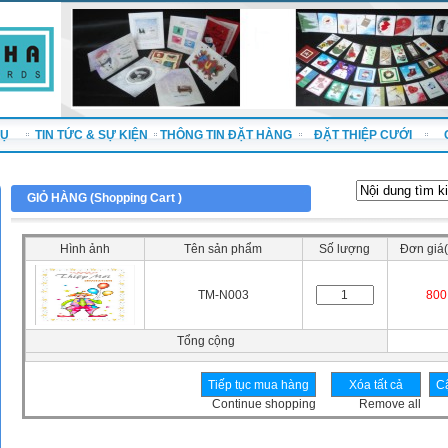
VỤ
TIN TỨC & SỰ KIỆN
THÔNG TIN ĐẶT HÀNG
ĐẶT THIỆP CƯỚI
GIỎ HÀNG (
Shopping Cart
)
Hình ảnh
Tên sản phẩm
Số lượng
Đơn giá(
TM-N003
800
Tổng cộng
Continue shopping
Remove all