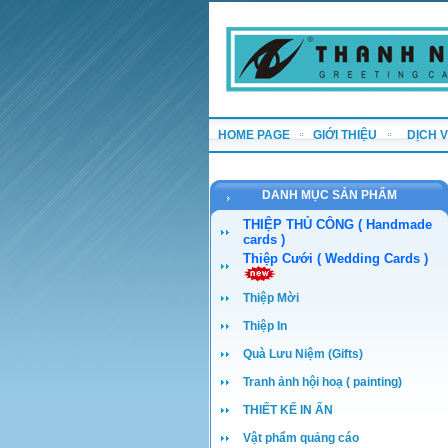
HOME PAGE
GIỚI THIỆU
DỊCH 
DANH MỤC SẢN PHẨM
THIỆP THỦ CÔNG ( Handmade
cards )
Thiệp Cưới ( Wedding Cards )
Thiệp Mời
Thiệp In
Quà Lưu Niệm (Gifts)
Tranh ảnh hội hoạ ( painting)
THIẾT KẾ IN ẤN
Vật phẩm quảng cáo