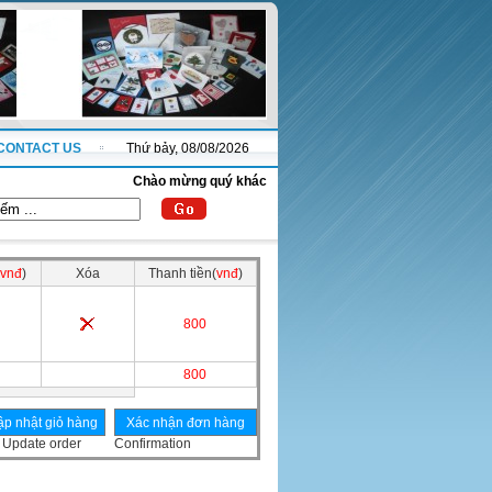
CONTACT US
Thứ bảy, 08/08/2026
Chào mừng quý khách đến với website thanhnha.com !
vnđ
)
Xóa
Thanh tiền(
vnđ
)
800
800
Update order
Confirmation