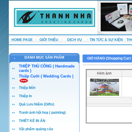
HOME PAGE
GIỚI THIỆU
DỊCH VỤ
TIN TỨC & SỰ KIỆN
TH
DANH MỤC SẢN PHẨM
GIỎ HÀNG (
Shopping Cart
THIỆP THỦ CÔNG ( Handmade
cards )
Hình ảnh
Thiệp Cưới ( Wedding Cards )
Thiệp Mời
Thiệp In
Quà Lưu Niệm (Gifts)
Tranh ảnh hội hoạ ( painting)
THIẾT KẾ IN ẤN
Vật phẩm quảng cáo