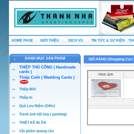
HOME PAGE
GIỚI THIỆU
DỊCH VỤ
TIN TỨC & SỰ KIỆN
TH
DANH MỤC SẢN PHẨM
GIỎ HÀNG (
Shopping Cart
THIỆP THỦ CÔNG ( Handmade
cards )
Hình ảnh
Thiệp Cưới ( Wedding Cards )
Thiệp Mời
Thiệp In
Quà Lưu Niệm (Gifts)
Tranh ảnh hội hoạ ( painting)
THIẾT KẾ IN ẤN
Vật phẩm quảng cáo