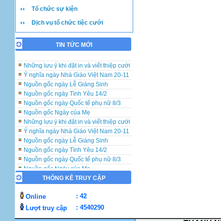
Những lưu ý khi đặt in và viết thiệp cưới
Tổ chức sự kiện
Ý nghĩa ngày Nhà Giáo Việt Nam 20-11
Dịch vụ tổ chức tiệc cưới
Nguồn gốc ngày Lễ Giáng Sinh
Nguồn gốc ngày Tình Yêu 14/2
Nguồn gốc ngày Quốc tế phụ nữ 8/3
TIN TỨC MỚI
Nguồn gốc Ngày của Mẹ
Những lưu ý khi đặt in và viết thiệp cưới
Ý nghĩa ngày Nhà Giáo Việt Nam 20-11
Nguồn gốc ngày Lễ Giáng Sinh
Nguồn gốc ngày Tình Yêu 14/2
Nguồn gốc ngày Quốc tế phụ nữ 8/3
Nguồn gốc Ngày của Mẹ
Những lưu ý khi đặt in và viết thiệp cưới
Ý nghĩa ngày Nhà Giáo Việt Nam 20-11
Nguồn gốc ngày Lễ Giáng Sinh
Nguồn gốc ngày Tình Yêu 14/2
Nguồn gốc ngày Quốc tế phụ nữ 8/3
Nguồn gốc Ngày của Mẹ
THỐNG KÊ TRUY CẬP
: 42
Online
: 4540290
Lượt truy cập