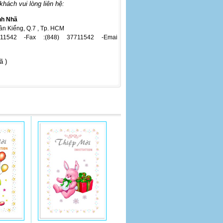
 khách vui lòng liên hệ:
nh Nhã
Tân Kiểng, Q.7 , Tp. HCM
11542 -Fax :(848) 37711542 -
Emai
ã )