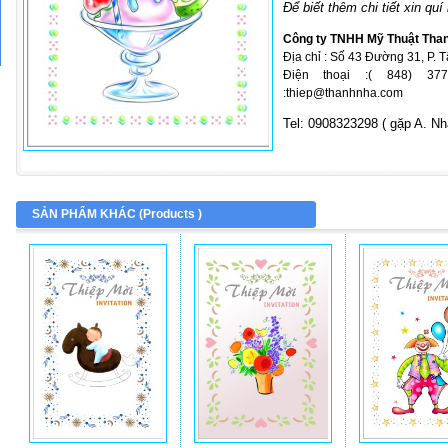
Để biết thêm chi tiết xin quí
Công ty TNHH Mỹ Thuật Tha
Địa chỉ : Số 43 Đường 31, P. 
Điện thoại :( 848) 377
:thiep@thanhnha.com
Tel: 0908323298 ( gặp A. Nh
SẢN PHẨM KHÁC (
Products
)