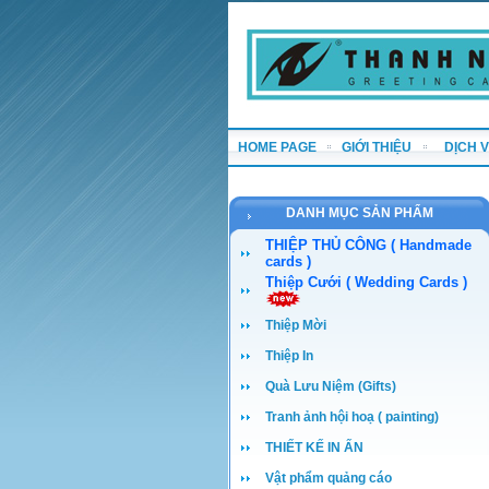
HOME PAGE
GIỚI THIỆU
DỊCH 
DANH MỤC SẢN PHẨM
THIỆP THỦ CÔNG ( Handmade
cards )
Thiệp Cưới ( Wedding Cards )
Thiệp Mời
Thiệp In
Quà Lưu Niệm (Gifts)
Tranh ảnh hội hoạ ( painting)
THIẾT KẾ IN ẤN
Vật phẩm quảng cáo