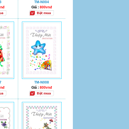
3
TM-N004
vnđ
Giá :
800vnđ
7
TM-N008
vnđ
Giá :
800vnđ