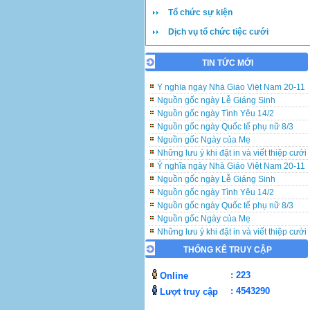
Tổ chức sự kiện
Dịch vụ tổ chức tiệc cưới
TIN TỨC MỚI
Những lưu ý khi đặt in và viết thiệp cưới
Ý nghĩa ngày Nhà Giáo Việt Nam 20-11
Nguồn gốc ngày Lễ Giáng Sinh
Nguồn gốc ngày Tình Yêu 14/2
Nguồn gốc ngày Quốc tế phụ nữ 8/3
Nguồn gốc Ngày của Mẹ
Những lưu ý khi đặt in và viết thiệp cưới
Ý nghĩa ngày Nhà Giáo Việt Nam 20-11
Nguồn gốc ngày Lễ Giáng Sinh
Nguồn gốc ngày Tình Yêu 14/2
Nguồn gốc ngày Quốc tế phụ nữ 8/3
Nguồn gốc Ngày của Mẹ
Những lưu ý khi đặt in và viết thiệp cưới
Ý nghĩa ngày Nhà Giáo Việt Nam 20-11
THỐNG KÊ TRUY CẬP
Nguồn gốc ngày Lễ Giáng Sinh
Nguồn gốc ngày Tình Yêu 14/2
: 223
Online
Nguồn gốc ngày Quốc tế phụ nữ 8/3
Nguồn gốc Ngày của Mẹ
: 4543290
Lượt truy cập