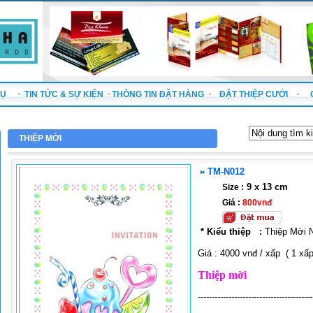
VỤ
TIN TỨC & SỰ KIỆN
THÔNG TIN ĐẶT HÀNG
ĐẶT THIỆP CƯỚI
THIỆP MỜI
TM-N012
9 x 13 cm
Size :
Giá :
800vnđ
* Kiểu thiệp
:
Thiệp Mời 
Giá : 4000 vnđ / xấp ( 1 xấp
Thiệp mời
-----------------------------------------