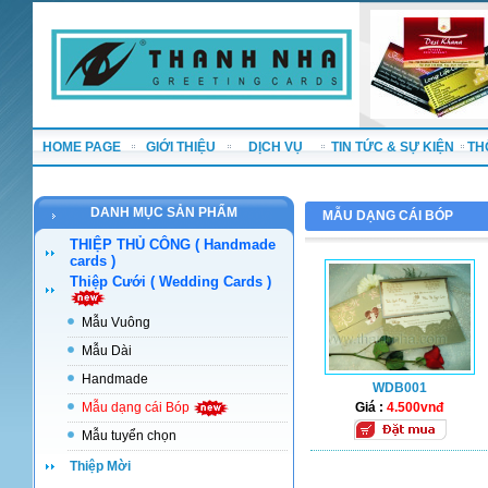
HOME PAGE
GIỚI THIỆU
DỊCH VỤ
TIN TỨC & SỰ KIỆN
TH
DANH MỤC SẢN PHẨM
MẪU DẠNG CÁI BÓP
THIỆP THỦ CÔNG ( Handmade
cards )
Thiệp Cưới ( Wedding Cards )
Mẫu Vuông
Mẫu Dài
Handmade
WDB001
Mẫu dạng cái Bóp
Giá :
4.500vnđ
Mẫu tuyển chọn
Thiệp Mời