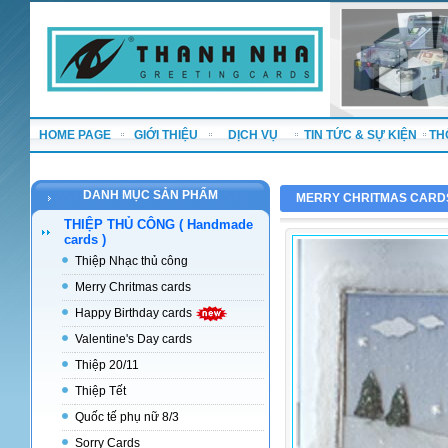
HOME PAGE
GIỚI THIỆU
DỊCH VỤ
TIN TỨC & SỰ KIỆN
TH
DANH MỤC SẢN PHẨM
MERRY CHRITMAS CARD
THIỆP THỦ CÔNG ( Handmade
cards )
Thiệp Nhạc thủ công
Merry Chritmas cards
Happy Birthday cards
Valentine's Day cards
Thiệp 20/11
Thiệp Tết
Quốc tế phụ nữ 8/3
Sorry Cards