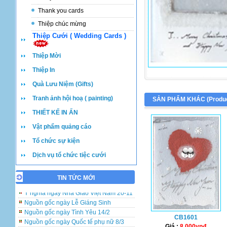
Thank you cards
Thiệp chúc mừng
Thiệp Cưới ( Wedding Cards )
Thiệp Mời
Thiệp In
Quà Lưu Niệm (Gifts)
Tranh ảnh hội hoạ ( painting)
SẢN PHẨM KHÁC (
Produ
THIẾT KẾ IN ẤN
Vật phẩm quảng cáo
Tổ chức sự kiện
Dịch vụ tổ chức tiệc cưới
TIN TỨC MỚI
Những lưu ý khi đặt in và viết thiệp cưới
Ý nghĩa ngày Nhà Giáo Việt Nam 20-11
Nguồn gốc ngày Lễ Giáng Sinh
Nguồn gốc ngày Tình Yêu 14/2
CB1601
Nguồn gốc ngày Quốc tế phụ nữ 8/3
Giá :
8.000vnđ