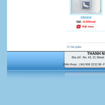
CB1610
Giá :
8.000vnđ
52 Sản phẩm
THANH N
Địa chỉ : No. 43,
31 Street 
Điện thoại : ( 84) 908 3232 98 -